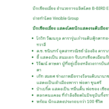
บักเซียงเมี่ยง อำนวยการผลิตโดย B-BIRD E
ถ่ายทำโดย Vincible Group
บักเซียงเมี่ยง แสดงโดยนักแสดงระดับมืออ
โกวิท วัฒนกุล ดารารุ่นเก๋าระดับตุ๊กตาท
ทวาลี
ด.ช. ชนินทร์ อุตสาหวณิชย์ น้องอิง ดารา
อี้ แสดงเป็น สนมเอก รับบทเชือดเฉือนกับ
วิวัฒน์ ดาษดา ผู้ที่อยู่เบื้องหลังวงการ
ตา
เก๊ท สมยศ ช่างภาพมือรางวัลระดับนานาช
แสดงเป็นเจ้าเมืองพารา พ่อตา ขุนศรี
ป๋าเบริ์ด แสดงเป็น หมื่นดั้น พ่อของ เซียง
ตลกคนแคละ ที่กำลังฮ็อตในปัจจุบันทั้งท
พร้อม นักแสดงประกอบกว่า 100 ชีวิต