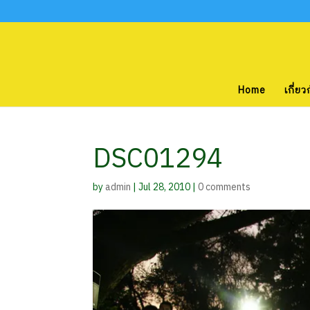
Home
เกี่ยว
DSC01294
by
admin
|
Jul 28, 2010
|
0 comments