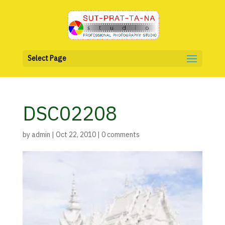
Select Page
DSC02208
by
admin
|
Oct 22, 2010
|
0 comments