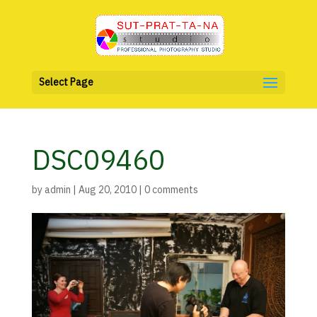
Select Page
DSC09460
by
admin
|
Aug 20, 2010
|
0 comments