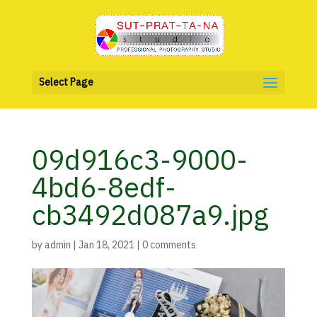
Select Page
09d916c3-9000-
4bd6-8edf-
cb3492d087a9.jpg
by
admin
|
Jan 18, 2021
|
0 comments