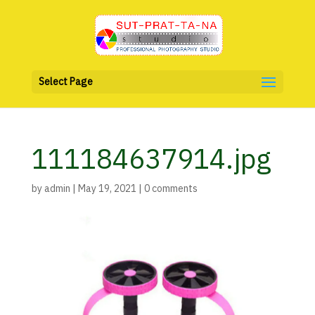
Select Page
111184637914.jpg
by
admin
|
May 19, 2021
|
0 comments