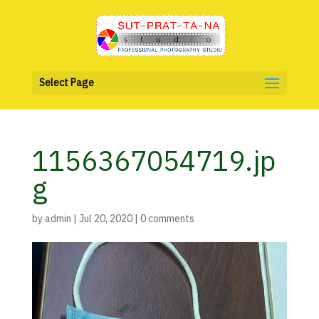
Select Page
1156367054719.jp
g
by
admin
|
Jul 20, 2020
|
0 comments