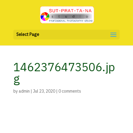
Select Page
1462376473506.jp
g
by
admin
|
Jul 23, 2020
|
0 comments