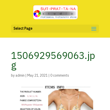
Select Page
1506929569063.jp
g
by
admin
|
May 21, 2021
|
0 comments