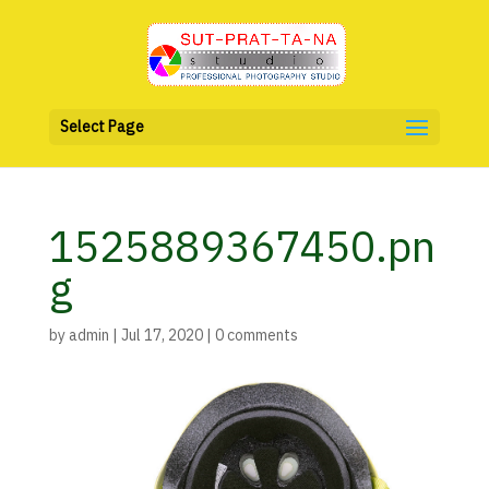
Select Page
1525889367450.pn
g
by
admin
|
Jul 17, 2020
|
0 comments