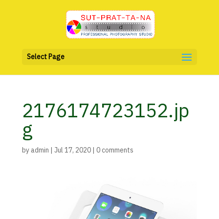
Select Page
2176174723152.jp
g
by
admin
|
Jul 17, 2020
|
0 comments