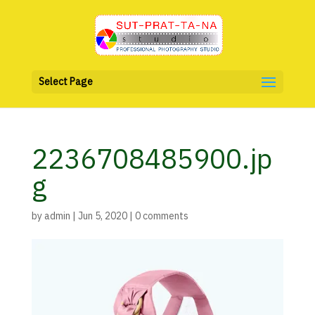
Select Page
2236708485900.jp
g
by
admin
|
Jun 5, 2020
|
0 comments