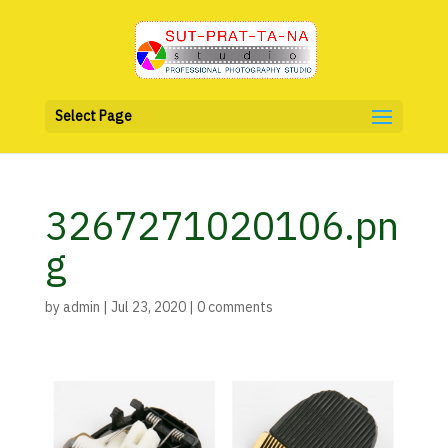
Select Page
3267271020106.pn
g
by
admin
|
Jul 23, 2020
|
0 comments