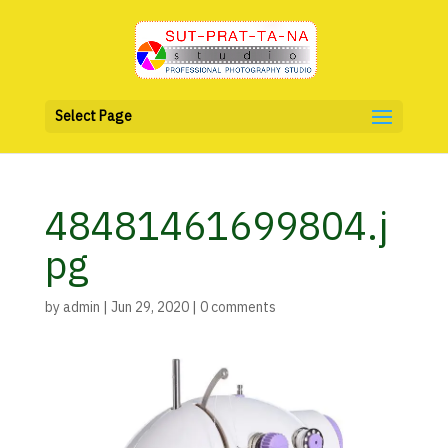
Select Page
48481461699804.j
pg
by
admin
|
Jun 29, 2020
|
0 comments