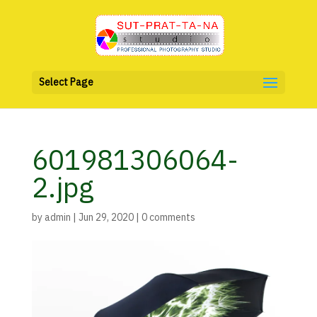
Select Page
601981306064-
2.jpg
by
admin
|
Jun 29, 2020
|
0 comments