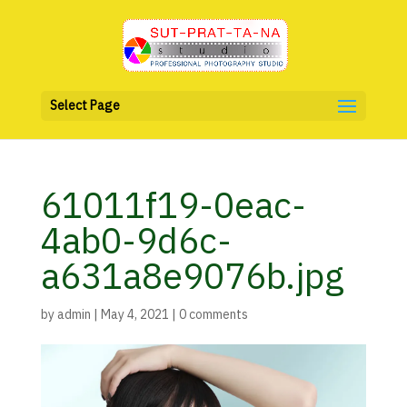
Select Page
61011f19-0eac-
4ab0-9d6c-
a631a8e9076b.jpg
by
admin
|
May 4, 2021
|
0 comments