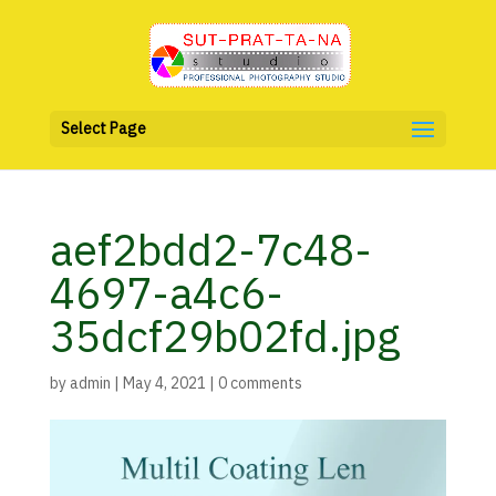
Select Page
aef2bdd2-7c48-
4697-a4c6-
35dcf29b02fd.jpg
by
admin
|
May 4, 2021
|
0 comments