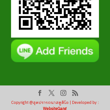
Copyright @สุดปรารถนาสตูดิโอ | Developed by :
WebsiteGang