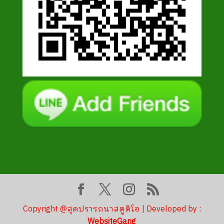
Copyright @สุดปรารถนาสตูดิโอ | Developed by :
WebsiteGang