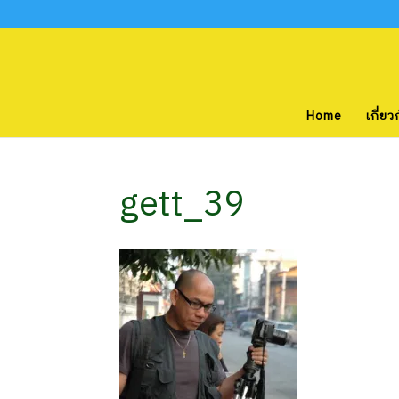
Home
เกี่ยว
gett_39